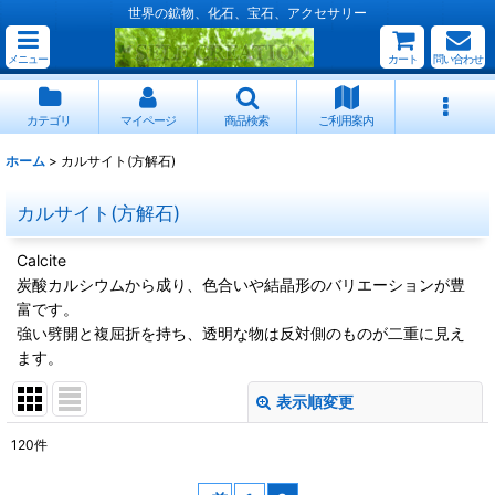
世界の鉱物、化石、宝石、アクセサリー
メニュー
カート
問い合わせ
カテゴリ
マイページ
商品検索
ご利用案内
ホーム
>
カルサイト(方解石)
カルサイト(方解石)
Calcite
炭酸カルシウムから成り、色合いや結晶形のバリエーションが豊
富です。
強い劈開と複屈折を持ち、透明な物は反対側のものが二重に見え
ます。
表示順変更
閉じる
120
件
サブカテゴリ
: