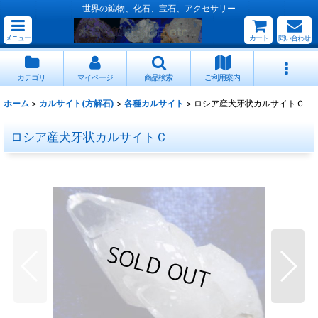
世界の鉱物、化石、宝石、アクセサリー
メニュー
カート
問い合わせ
カテゴリ
マイページ
商品検索
ご利用案内
ホーム
>
カルサイト(方解石)
>
各種カルサイト
>
ロシア産犬牙状カルサイトＣ
ロシア産犬牙状カルサイトＣ