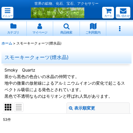
世界の鉱物、化石、宝石、アクセサリー
メニュー
カート
問い合わせ
カテゴリ
マイページ
商品検索
ご利用案内
ホーム
>
スモーキークォーツ(煙水晶)
スモーキークォーツ(煙水晶)
Smoky Quartz
茶から黒色の色合いの水晶の仲間です。
地中の微量の放射線によるアルミニウムイオンの変化で起こるス
ペクトル吸収による発色とされています。
黒色で不透明なものはモリオンと呼ばれ人気があります。
表示順変更
閉じる
53
件
表示数
: