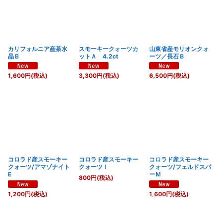
カリフォルニア産茶水
スモーキークォーツカ
山東省産モリオンクォ
晶Ｂ
ットＡ 4.2ct
ーツ／長石Ｂ
1,600
円
(税込)
3,300
円
(税込)
6,500
円
(税込)
コロラド産スモーキー
コロラド産スモーキー
コロラド産スモーキー
クォーツ/アマゾナイト
クォーツＩ
クォーツ/フェルドスパ
E
ーＭ
800
円
(税込)
1,200
円
(税込)
1,600
円
(税込)