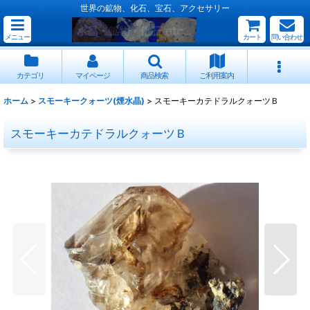
世界の鉱物、化石、宝石、アクセサリー
メニュー
カート
問い合わせ
カテゴリ
マイページ
商品検索
ご利用案内
ホーム
>
スモーキークォーツ(煙水晶)
>
スモーキーカテドラルクォーツＢ
スモーキーカテドラルクォーツＢ