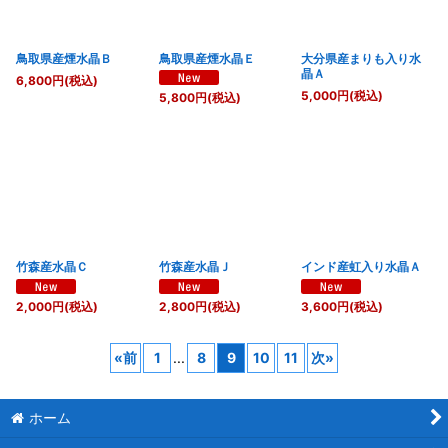
鳥取県産煙水晶Ｂ
鳥取県産煙水晶Ｅ
大分県産まりも入り水
晶Ａ
6,800
円
(税込)
5,000
円
(税込)
5,800
円
(税込)
竹森産水晶Ｃ
竹森産水晶Ｊ
インド産虹入り水晶Ａ
2,000
円
(税込)
2,800
円
(税込)
3,600
円
(税込)
«
前
1
...
8
9
10
11
次
»
ホーム