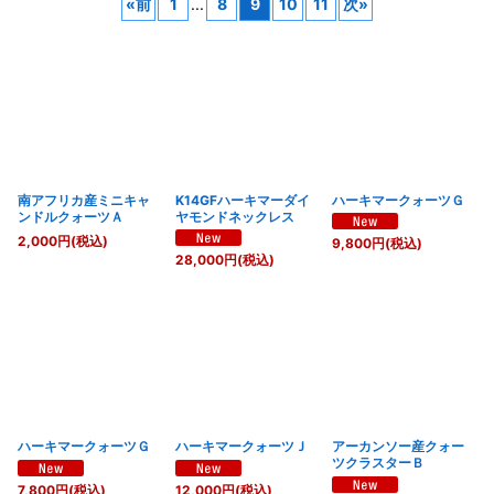
«
前
1
...
8
9
10
11
次
»
表示数
:
並び順
:
絞り込む
南アフリカ産ミニキャ
K14GFハーキマーダイ
ハーキマークォーツＧ
ンドルクォーツＡ
ヤモンドネックレス
2,000
円
(税込)
9,800
円
(税込)
28,000
円
(税込)
ハーキマークォーツＧ
ハーキマークォーツＪ
アーカンソー産クォー
ツクラスターＢ
7,800
円
(税込)
12,000
円
(税込)