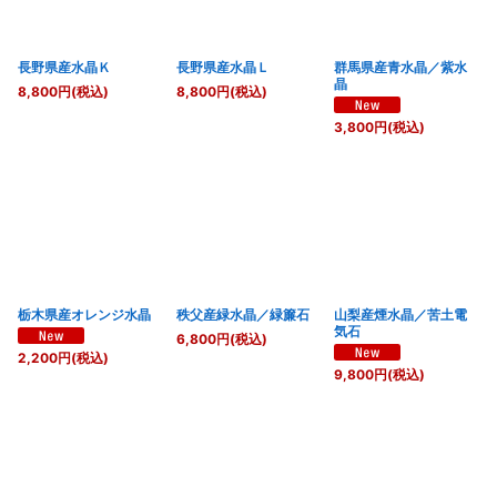
長野県産水晶Ｋ
長野県産水晶Ｌ
群馬県産青水晶／紫水
晶
8,800
円
(税込)
8,800
円
(税込)
3,800
円
(税込)
栃木県産オレンジ水晶
秩父産緑水晶／緑簾石
山梨産煙水晶／苦土電
気石
6,800
円
(税込)
2,200
円
(税込)
9,800
円
(税込)