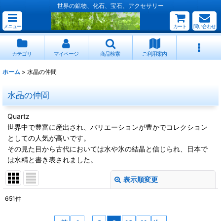
世界の鉱物、化石、宝石、アクセサリー
メニュー
カート
問い合わせ
カテゴリ
マイページ
商品検索
ご利用案内
ホーム
>
水晶の仲間
水晶の仲間
Quartz
世界中で豊富に産出され、バリエーションが豊かでコレクション
としての人気が高いです。
その見た目から古代においては水や氷の結晶と信じられ、日本で
は水精と書き表されました。
表示順変更
閉じる
651
件
サブカテゴリ
: