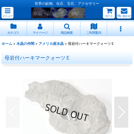
世界の鉱物、化石、宝石、アクセサリー
メニュー
カート
問い合わせ
カテゴリ
マイページ
商品検索
ご利用案内
ホーム
>
水晶の仲間
>
アメリカ産水晶
>
母岩付ハーキマークォーツＥ
母岩付ハーキマークォーツＥ