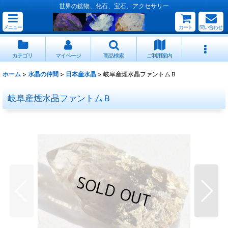
世界の鉱物、化石、宝石、アクセサリー
メニュー
カート
問い合わせ
カテゴリ
マイページ
商品検索
ご利用案内
ホーム
>
水晶の仲間
>
日本産水晶
>
岐阜産煙水晶ファントムＢ
岐阜産煙水晶ファントムＢ