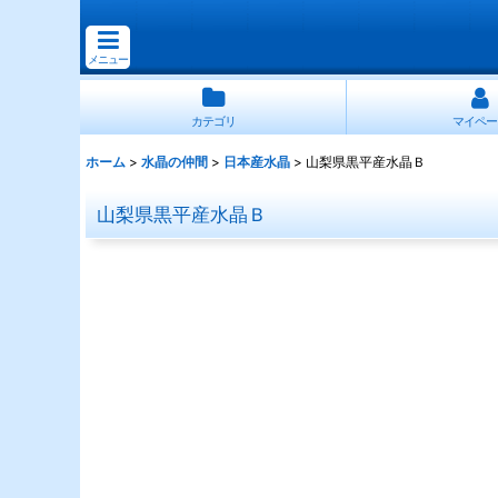
メニュー
カテゴリ
マイペー
ホーム
>
水晶の仲間
>
日本産水晶
>
山梨県黒平産水晶Ｂ
山梨県黒平産水晶Ｂ