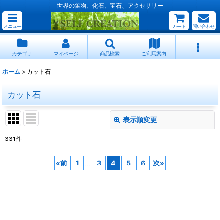
世界の鉱物、化石、宝石、アクセサリー
メニュー
カート
問い合わせ
カテゴリ
マイページ
商品検索
ご利用案内
ホーム
>
カット石
カット石
表示順変更
閉じる
331
件
表示数
:
«
前
1
...
3
4
5
6
次
»
並び順
:
絞り込む