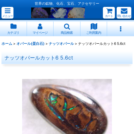
世界の鉱物、化石、宝石、アクセサリー
メニュー
カート
問い合わせ
カテゴリ
マイページ
商品検索
ご利用案内
ホーム
>
オパール(蛋白石)
>
ナッツオパール
>
ナッツオパールカット6 5.6ct
ナッツオパールカット6 5.6ct