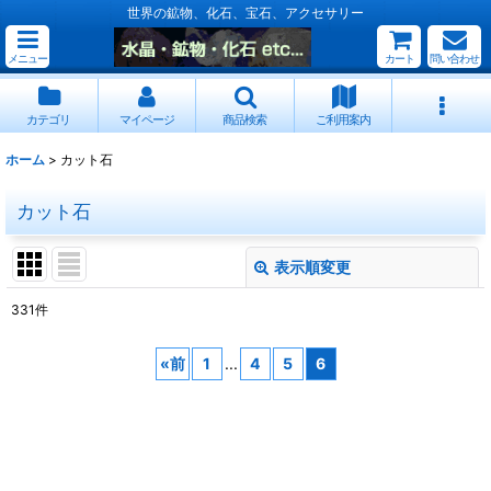
世界の鉱物、化石、宝石、アクセサリー
メニュー
カート
問い合わせ
カテゴリ
マイページ
商品検索
ご利用案内
ホーム
>
カット石
カット石
表示順変更
閉じる
331
件
表示数
:
«
前
1
...
4
5
6
並び順
:
絞り込む