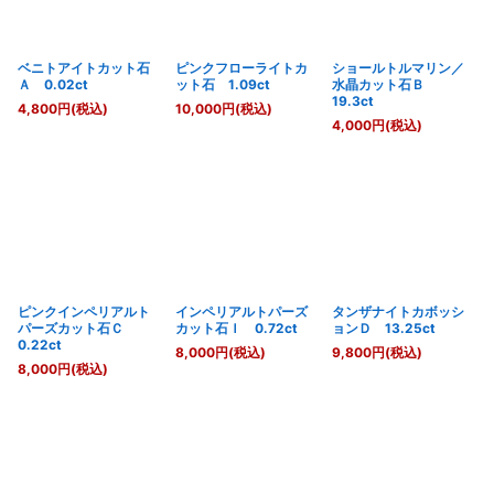
ベニトアイトカット石
ピンクフローライトカ
ショールトルマリン／
Ａ 0.02ct
ット石 1.09ct
水晶カット石Ｂ
19.3ct
4,800
円
(税込)
10,000
円
(税込)
4,000
円
(税込)
ピンクインペリアルト
インペリアルトパーズ
タンザナイトカボッシ
パーズカット石Ｃ
カット石Ｉ 0.72ct
ョンＤ 13.25ct
0.22ct
8,000
円
(税込)
9,800
円
(税込)
8,000
円
(税込)