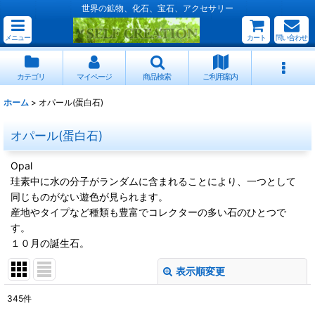
世界の鉱物、化石、宝石、アクセサリー
メニュー
カート
問い合わせ
カテゴリ
マイページ
商品検索
ご利用案内
ホーム
>
オパール(蛋白石)
オパール(蛋白石)
Opal
珪素中に水の分子がランダムに含まれることにより、一つとして
同じものがない遊色が見られます。
産地やタイプなど種類も豊富でコレクターの多い石のひとつで
す。
１０月の誕生石。
表示順変更
閉じる
345
件
サブカテゴリ
: