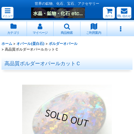
世界の鉱物、化石、宝石、アクセサリー
メニュー
カート
問い合わせ
カテゴリ
マイページ
商品検索
ご利用案内
ホーム
>
オパール(蛋白石)
>
ボルダーオパール
>
高品質ボルダーオパールカットＣ
高品質ボルダーオパールカットＣ