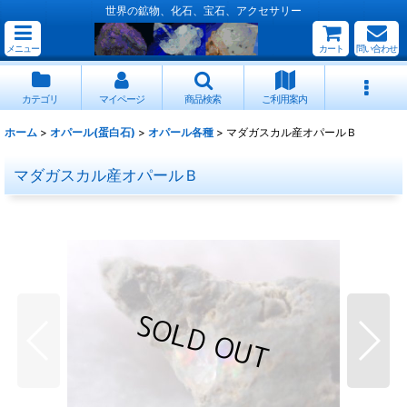
世界の鉱物、化石、宝石、アクセサリー
メニュー
カート
問い合わせ
カテゴリ
マイページ
商品検索
ご利用案内
ホーム
>
オパール(蛋白石)
>
オパール各種
>
マダガスカル産オパールＢ
マダガスカル産オパールＢ