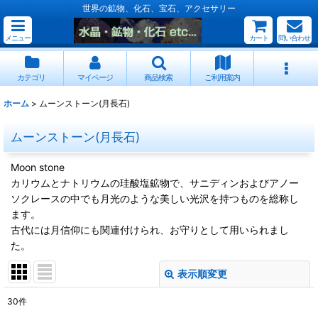
世界の鉱物、化石、宝石、アクセサリー
メニュー
カート
問い合わせ
カテゴリ
マイページ
商品検索
ご利用案内
ホーム
>
ムーンストーン(月長石)
ムーンストーン(月長石)
Moon stone
カリウムとナトリウムの珪酸塩鉱物で、サニディンおよびアノー
ソクレースの中でも月光のような美しい光沢を持つものを総称し
ます。
古代には月信仰にも関連付けられ、お守りとして用いられまし
た。
表示順変更
閉じる
30
件
表示数
: