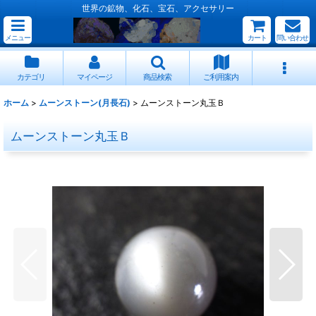
世界の鉱物、化石、宝石、アクセサリー
メニュー
カート
問い合わせ
カテゴリ
マイページ
商品検索
ご利用案内
ホーム
>
ムーンストーン(月長石)
>
ムーンストーン丸玉Ｂ
ムーンストーン丸玉Ｂ