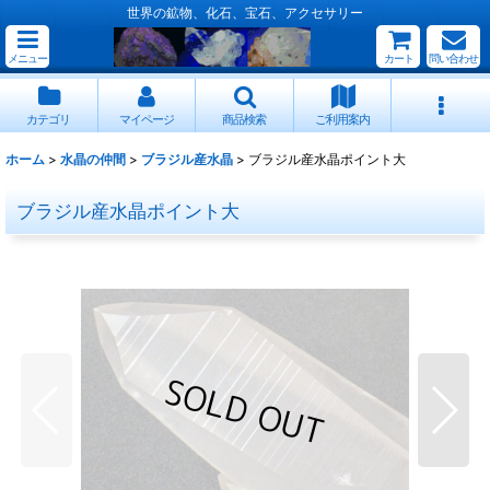
世界の鉱物、化石、宝石、アクセサリー
メニュー
カート
問い合わせ
カテゴリ
マイページ
商品検索
ご利用案内
ホーム
>
水晶の仲間
>
ブラジル産水晶
>
ブラジル産水晶ポイント大
ブラジル産水晶ポイント大