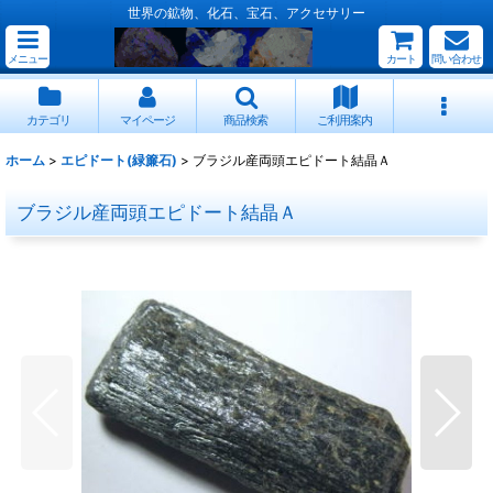
世界の鉱物、化石、宝石、アクセサリー
メニュー
カート
問い合わせ
カテゴリ
マイページ
商品検索
ご利用案内
ホーム
>
エピドート(緑簾石)
>
ブラジル産両頭エピドート結晶Ａ
ブラジル産両頭エピドート結晶Ａ