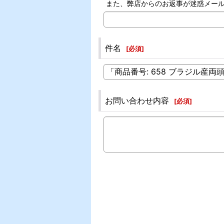
また、弊店からのお返事が迷惑メー
件名
[
必須
]
お問い合わせ内容
[
必須
]