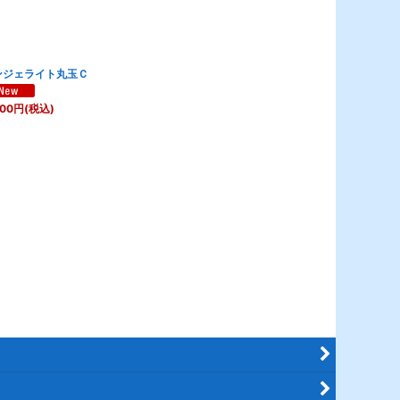
ンジェライト丸玉Ｃ
800
円
(税込)