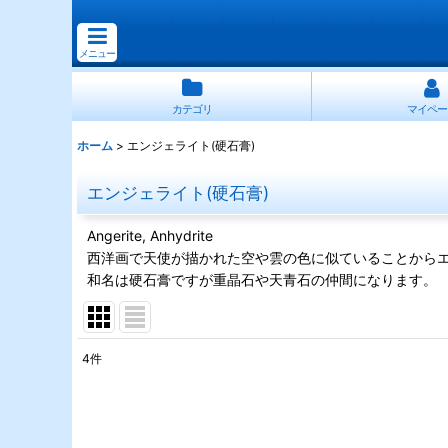
メニュー
カテゴリ
マイペー
ホーム
>
エンジェライト(硬石膏)
エンジェライト(硬石膏)
Angerite, Anhydrite
西洋画で天使が描かれた空や雲の色に似ていることから
和名は硬石膏ですが重晶石や天青石の仲間になります。
4
件
表示数
:
並び順
: