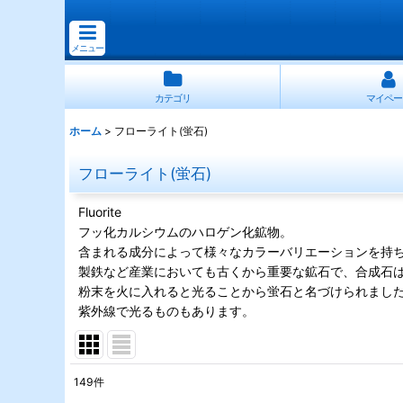
メニュー
カテゴリ
マイペー
ホーム
>
フローライト(蛍石)
フローライト(蛍石)
Fluorite
フッ化カルシウムのハロゲン化鉱物。
含まれる成分によって様々なカラーバリエーションを持
製鉄など産業においても古くから重要な鉱石で、合成石
粉末を火に入れると光ることから蛍石と名づけられまし
紫外線で光るものもあります。
149
件
サブカテゴリ
: