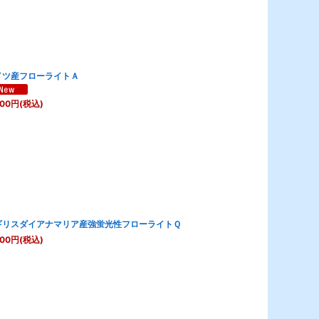
イツ産フローライトＡ
800
円
(税込)
ギリスダイアナマリア産強蛍光性フローライトＱ
000
円
(税込)