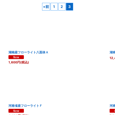
«
前
1
2
3
絞り込む
湖南産フローライト八面体Ａ
湖
12,
1,600
円
(税込)
河南省産フローライトＦ
河