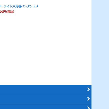
ローライト六角柱ペンダントＡ
00
円
(税込)