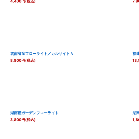
4,400
円
(税込)
7,8
雲南省産フローライト／カルサイトＡ
福
8,800
円
(税込)
13,
湖南産ガーデンフローライト
湖
3,800
円
(税込)
1,8