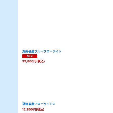
表示数
:
並び順
:
湖南省産ブルーフローライト
39,800
円
(税込)
福建省産フローライトC
12,800
円
(税込)