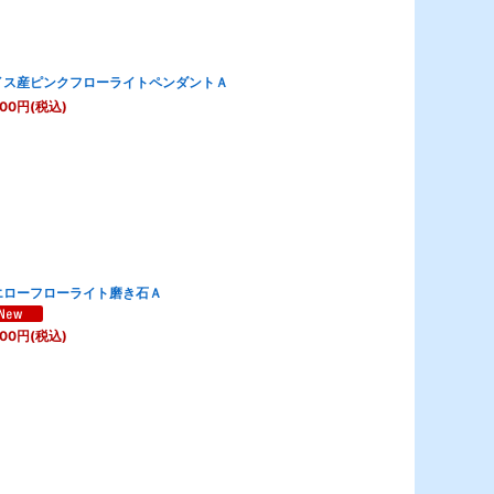
イス産ピンクフローライトペンダントＡ
600
円
(税込)
エローフローライト磨き石Ａ
200
円
(税込)