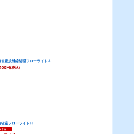
南省産放射線処理フローライトＡ
400
円
(税込)
南省産フローライトＨ