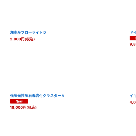
湖南産フローライトＤ
ド
2,800
円
(税込)
9,
強蛍光性蛍石母岩付クラスターＡ
イ
4,
18,000
円
(税込)