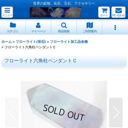
世界の鉱物、化石、宝石、アクセサリー
メニュー
カート
問い合わせ
カテゴリ
マイページ
商品検索
ご利用案内
ホーム
>
フローライト(蛍石)
>
フローライト加工品各種
>
フローライト六角柱ペンダントＣ
フローライト六角柱ペンダントＣ