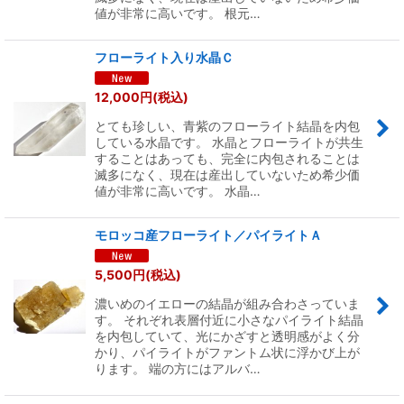
値が非常に高いです。 根元…
フローライト入り水晶Ｃ
12,000
円
(税込)
とても珍しい、青紫のフローライト結晶を内包
している水晶です。 水晶とフローライトが共生
することはあっても、完全に内包されることは
滅多になく、現在は産出していないため希少価
値が非常に高いです。 水晶…
モロッコ産フローライト／パイライトＡ
5,500
円
(税込)
濃いめのイエローの結晶が組み合わさっていま
す。 それぞれ表層付近に小さなパイライト結晶
を内包していて、光にかざすと透明感がよく分
かり、パイライトがファントム状に浮かび上が
ります。 端の方にはアルバ…