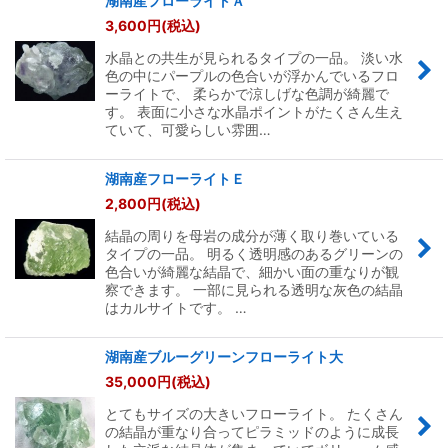
湖南産フローライトＡ
3,600
円
(税込)
水晶との共生が見られるタイプの一品。 淡い水
色の中にパープルの色合いが浮かんでいるフロ
ーライトで、 柔らかで涼しげな色調が綺麗で
す。 表面に小さな水晶ポイントがたくさん生え
ていて、可愛らしい雰囲…
湖南産フローライトＥ
2,800
円
(税込)
結晶の周りを母岩の成分が薄く取り巻いている
タイプの一品。 明るく透明感のあるグリーンの
色合いが綺麗な結晶で、細かい面の重なりが観
察できます。 一部に見られる透明な灰色の結晶
はカルサイトです。 …
湖南産ブルーグリーンフローライト大
35,000
円
(税込)
とてもサイズの大きいフローライト。 たくさん
の結晶が重なり合ってピラミッドのように成長