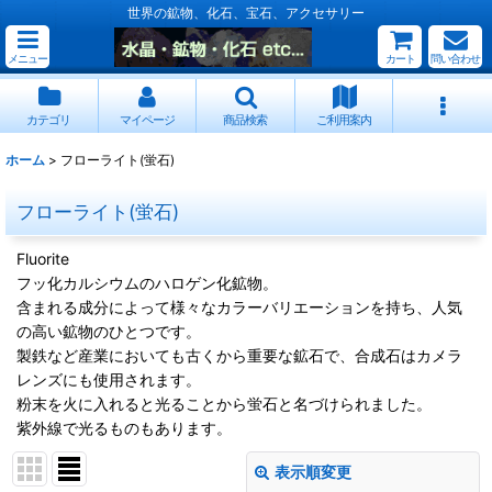
世界の鉱物、化石、宝石、アクセサリー
メニュー
カート
問い合わせ
カテゴリ
マイページ
商品検索
ご利用案内
ホーム
>
フローライト(蛍石)
フローライト(蛍石)
Fluorite
フッ化カルシウムのハロゲン化鉱物。
含まれる成分によって様々なカラーバリエーションを持ち、人気
の高い鉱物のひとつです。
製鉄など産業においても古くから重要な鉱石で、合成石はカメラ
レンズにも使用されます。
粉末を火に入れると光ることから蛍石と名づけられました。
紫外線で光るものもあります。
表示順変更
閉じる