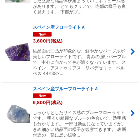
した立派な結晶体が集まっていてボリューム感
があります。 とてもクリアで、内部の様子も良
く見えます。 下部がブ…
スペイン産フローライトＡ
3,600
円
(税込)
結晶面の凹凸が印象的な、鮮やかなパープルが
美しいフローライトです。 青みの強いパープル
で、中心に向かって色が濃くなっています。 ス
ペイン アストゥリアス リバデセリャ ベル
ベス 44×38×…
スペイン産ブルーフローライトＡ
6,800
円
(税込)
しっかりとしたサイズ感のブルーフローライト
です。 明るい綺麗なブルーの色合いで、透明感
も分かります。 一部は断面になっていますが、
きめ細かい結晶面の様子が観察できます。 表層
付近の一部に黒い鉱物…