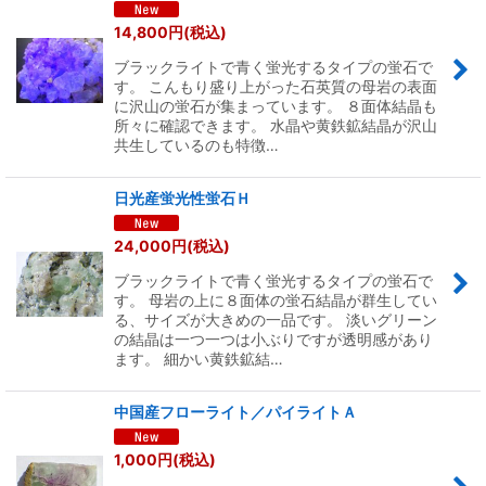
14,800
円
(税込)
ブラックライトで青く蛍光するタイプの蛍石で
す。 こんもり盛り上がった石英質の母岩の表面
に沢山の蛍石が集まっています。 ８面体結晶も
所々に確認できます。 水晶や黄鉄鉱結晶が沢山
共生しているのも特徴…
日光産蛍光性蛍石Ｈ
24,000
円
(税込)
ブラックライトで青く蛍光するタイプの蛍石で
す。 母岩の上に８面体の蛍石結晶が群生してい
る、サイズが大きめの一品です。 淡いグリーン
の結晶は一つ一つは小ぶりですが透明感があり
ます。 細かい黄鉄鉱結…
中国産フローライト／パイライトＡ
1,000
円
(税込)