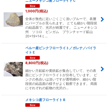
ニューメキシコ産フローライトＣ
1,000
円
(税込)
全体が無色に近いごくごく淡いブルーで、表層
にパープルが見られます。 とても細かい階段状
の結晶面で、光沢が綺麗です。 ニューメキシコ
州 ソコロ ビンガム ブランチャード鉱山
20×19×14ミ…
ペルー産ピンクフローライト／ガレナ／パイラ
イトＥ
8,800
円
(税込)
細かい方鉛鉱や黄鉄鉱が集合していて、その表
面にピンクフローライトが分布しています。 ピ
ンクの色合いは淡いですが透明感や、細かい階
段状の結晶面の様子がよく観察できます。 両面
にそれぞれの鉱物の光沢の…
メキシコ産フローライトＢ