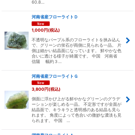
60.8…
河南省産フローライトＤ
1,000
円
(税込)
不透明なパープル系のフローライトを挟み込ん
で、グリーンの蛍石が両側に見られる一品。 片
側は細かい結晶面になっています。 鮮やかな色
合いに透ける様子が綺麗です。 中国 河南省
信陽 幅約３…
河南省産フローライトＧ
3,800
円
(税込)
側面に浮かび上がる鮮やかなグリーンのグラデ
ーションが楽しめる一品。 不定形ですが全面が
結晶面で、キラキラと透明感のある結晶も見ら
れます。 角度によって色合いの微妙な濃淡も見
られます。 中国 …