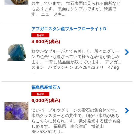
共生しています。 蛍石表面に見られる個所など
もあります。 裏面はシンプルですが、綺麗で
す。 ニューメキ…
アフガニスタン産ブルーフローライトＤ
4,800
円
(税込)
鮮やかなブルーがとても美しく、所々にグリー
ンの色合いも混ざっていて様々な表情が楽しめ
ます。 一部に結晶面が残っています。 アフガニ
スタン バダフシャン 35×28×23ミリ 47.9g
…
福島県産蛍石Ａ
6,000
円
(税込)
淡いパープルやグリーンの蛍石の集合体です。
水晶クラスターとの共生で、細かい水晶があち
らこちらに見られます。 紫外発光する様子も楽
しめます。 福島県 南会津町 蛍鉱山
65×53×52ミリ…