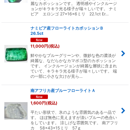
麗なカボッションです。 透明感やインクルージ
ョンがキラキラ光る様子が瑞々しいです。 ナミ
ビア エロンゴ 27×16×6ミリ 22.1ct Er…
ナミビア産フローライトカボッションＢ
26.5ct
11,000
円
(税込)
鮮やかなブルーグリーンや、微妙な色の濃淡が
綺麗な、なだらかなカマボコ型のカボッション
です。 インクルージョンが綺麗な層状に含まれ
ていて、キラキラ光る様子が瑞々しいです。 端
の一部に小さな欠けが見ら…
南アフリカ産ブルーフローライトＡ
1,600
円
(税込)
平たい形状で、氷のような雰囲気のある一品で
す。 ほぼ無色に見えますが淡いブルーの色合い
をしています。 涼しげな雰囲気です。 南アフリ
カ 58×43×15ミリ 57ｇ