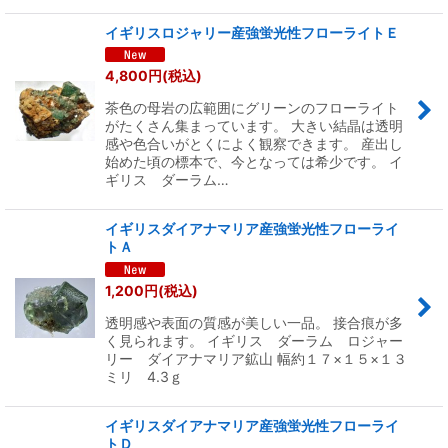
イギリスロジャリー産強蛍光性フローライトＥ
4,800
円
(税込)
茶色の母岩の広範囲にグリーンのフローライト
がたくさん集まっています。 大きい結晶は透明
感や色合いがとくによく観察できます。 産出し
始めた頃の標本で、今となっては希少です。 イ
ギリス ダーラム…
イギリスダイアナマリア産強蛍光性フローライ
トＡ
1,200
円
(税込)
透明感や表面の質感が美しい一品。 接合痕が多
く見られます。 イギリス ダーラム ロジャー
リー ダイアナマリア鉱山 幅約１７×１５×１３
ミリ 4.3ｇ
イギリスダイアナマリア産強蛍光性フローライ
トＤ