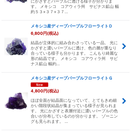
にかざすとパープルに透ける様子が分かりま
す。 メキシコ コアウィラ州 サビナス鉱山 幅
約５３×３７×３７…
メキシコ産ディープパープルフローライトＤ
6,800
円
(税込)
結晶が立体的に組み合わさっている一品。 光に
かざすと濃いパープルに透け、色の層が重なり
合っている様子も分かります。 こんもり綺麗な
形の結晶です。 メキシコ コアウィラ州 サビ
ナス鉱山 幅約…
メキシコ産ディープパープルフローライトＧ
4,800
円
(税込)
ほぼ全面が結晶面になっていて、とてもきめ細
かい階段状結晶が集まっている様子が見られま
す。 光にかざすと表層付近に濃いパープルの色
合いが分布しているのが分かります。 ゾーニン
グも見られます。 …