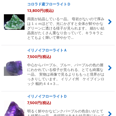
コロラド産フローライトＤ
13,800
円
(税込)
両面が結晶している一品。 母岩がないので厚み
は１ｃｍほどで、光にかざすと全体が鮮やかな
グリーンに透ける様子が見られます。 細かい結
晶面がたくさん重なり合っていて、キラキラと
とてもよく輝いて華やかで…
イリノイフローライトＡ
7,500
円
(税込)
中心からパープル、ブルー、パープルの色の層
にわかれている様子が見られる、とても綺麗な
一品。 実物は画像で見るよりももっと境界がは
っきりしています。 イリノイ州 ケイブインロ
ック 幅約４４×３…
イリノイフローライトＤ
7,500
円
(税込)
明るく鮮やかなピンクパープルの色合いがとて
も綺麗な一品。 先端部は大きな結晶面になって