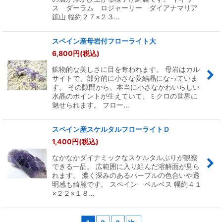
ス ダーラム ロジャーリー ダイアナマリア
鉱山 幅約２７×２３…
スペイン産母岩付フローライト大
6,800
円
(税込)
鉱物的な美しさに目を奪われます。 母岩はカル
サイトで、部分的に小さな菱結晶になっていま
す。 その隙間から、本当に小さなかわいらしい
水晶のポイントが生えていて、ミクロの世界に
魅せられます。 フロー…
スペイン産スケルタルフローライトＤ
1,400
円
(税込)
なかなかダイナミックなスケルタルぶりが観察
できる一品。 広範囲に入り組んだ溶解面が見ら
れます。 濃く深みのあるパープルの色合いや透
明感も綺麗です。 スペイン ベルベス 幅約４１
×２２×１８…