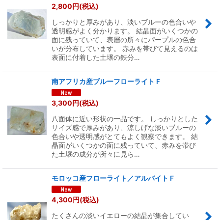
2,800
円
(税込)
しっかりと厚みがあり、淡いブルーの色合いや
透明感がよく分かります。 結晶面がいくつかの
面に残っていて、表層の所々にパープルの色合
いが分布しています。 赤みを帯びて見えるのは
表面に付着した土壌の鉄分…
南アフリカ産ブルーフローライトＦ
3,300
円
(税込)
八面体に近い形状の一品です。 しっかりとした
サイズ感で厚みがあり、涼しげな淡いブルーの
色合いや透明感がとてもよく観察できます。 結
晶面がいくつかの面に残っていて、赤みを帯び
た土壌の成分が所々に見ら…
モロッコ産フローライト／アルバイトＦ
4,300
円
(税込)
たくさんの淡いイエローの結晶が集合してい