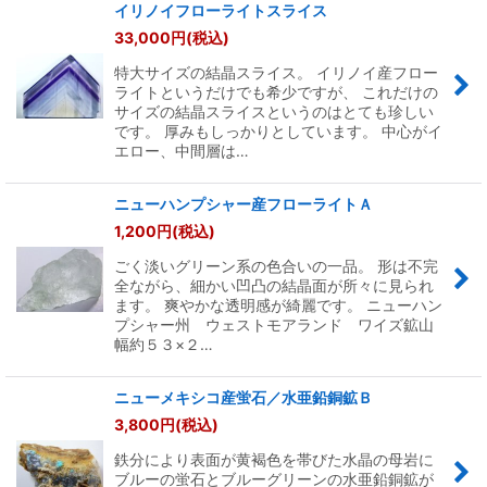
イリノイフローライトスライス
33,000
円
(税込)
特大サイズの結晶スライス。 イリノイ産フロー
ライトというだけでも希少ですが、 これだけの
サイズの結晶スライスというのはとても珍しい
です。 厚みもしっかりとしています。 中心がイ
エロー、中間層は…
ニューハンプシャー産フローライトＡ
1,200
円
(税込)
ごく淡いグリーン系の色合いの一品。 形は不完
全ながら、細かい凹凸の結晶面が所々に見られ
ます。 爽やかな透明感が綺麗です。 ニューハン
プシャー州 ウェストモアランド ワイズ鉱山
幅約５３×２…
ニューメキシコ産蛍石／水亜鉛銅鉱Ｂ
3,800
円
(税込)
鉄分により表面が黄褐色を帯びた水晶の母岩に
ブルーの蛍石とブルーグリーンの水亜鉛銅鉱が