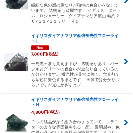
繊細な色の層の重なりが独特の色合いをなして
います。 透明感も綺麗です。 イギリス ダーラ
ム ロジャーリー ダイアナマリア鉱山 幅約２
６×２１×２１ミリ 14ｇ
イギリスダイアナマリア産強蛍光性フローライ
トＬ
7,800
円
(税込)
一見黒っぽく見えますが、透明感があり、パー
プルとグリーンの色合いが重なり合っているの
が分かります。 蛍光性が非常に強く、蛍光灯で
も紫色に発色するほどです。 画像では分かりづ
らいですが光にかざすとグ…
イギリスダイアナマリア産強蛍光性フローライ
トＮ
4,800
円
(税込)
２つの結晶が深く組み合わさっていて、クラス
ターのような雰囲気もある一品。 透明感や、色
の層が浮かび上がる様子が綺麗です。 イギリ