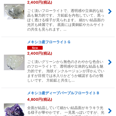
2,400
円
(税込)
ごく淡いフローライトで、透明感や立体的な結
晶も魅力的です。 方鉛鉱を内包していて、黒っ
ぽく透ける様子が見られます。 細かい結晶面の
光沢も綺麗です。 底面には黄銅鉱やカルサイト
の共生も見られます。…
メキシコ産フローライトＧ
2,400
円
(税込)
ごく淡いグリーンから無色のさわやかな色合い
のフローライトで、透明感や立体的な結晶も魅
力的です。 泡状インクルージョンが浮かんでい
ますが目視では水入りかどうか確認するのが難
しいです。 方鉛鉱と共生し…
メキシコ産ディープパープルフローライトＢ
4,800
円
(税込)
全面が結晶していて細かい結晶面がキラキラ光
る様子が華やかです。 一見黒っぽいですが、光