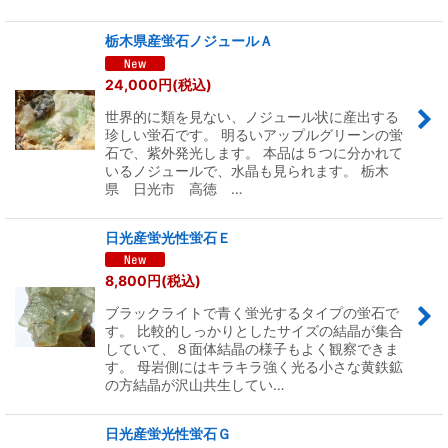
栃木県産蛍石ノジュールＡ
24,000
円
(税込)
世界的に類を見ない、ノジュール状に産出する
珍しい蛍石です。 明るいアップルグリーンの蛍
石で、紫外発光します。 本品は５つに分かれて
いるノジュールで、水晶も見られます。 栃木
県 日光市 高徳 …
日光産蛍光性蛍石Ｅ
8,800
円
(税込)
ブラックライトで青く蛍光するタイプの蛍石で
す。 比較的しっかりとしたサイズの結晶が集合
していて、８面体結晶の様子もよく観察できま
す。 母岩側にはキラキラ強く光る小さな黄鉄鉱
の方結晶が沢山共生してい…
日光産蛍光性蛍石Ｇ