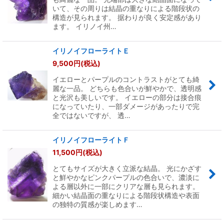
いて、その周りは結晶の重なりによる階段状の
構造が見られます。 据わりが良く安定感があり
ます。 イリノイ州…
イリノイフローライトＥ
9,500
円
(税込)
イエローとパープルのコントラストがとても綺
麗な一品。 どちらも色合いが鮮やかで、透明感
と光沢も美しいです。 イエローの部分は接合痕
になっていたり、一部ダメージがあったりで完
全ではないですが、 透…
イリノイフローライトＦ
11,500
円
(税込)
とてもサイズが大きく立派な結晶。 光にかざす
と鮮やかなピンクパープルの色合いで、濃淡に
よる層以外に一部にクリアな層も見られます。
細かい結晶面の重なりによる階段状構造や表面
の独特の質感が楽しめます…