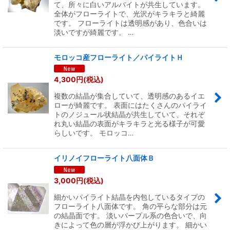
て、所々に白いアルバイトが共生しています。
全体がフローライトで、光沢がキラキラと綺麗
です。 フローライトは透明感があり、色合いは
淡いですが綺麗です。 …
モロッコ産フローライト／パイライトＨ
4,300
円
(税込)
複数の結晶が集合していて、透明感のあるイエ
ローが綺麗です。 表面にはたくさんのパイライ
トのノジュール状結晶が共生していて、それぞ
れ丸い結晶の表面がキラキラと光る様子が可愛
らしいです。 モロッコ…
イリノイフローライト八面体Ｂ
3,000
円
(税込)
細かいパイライト結晶を内包しているタイプの
フローライト八面体です。 角の平らな部分は元
の結晶面です。 淡いパープル系の色合いで、向
きによって色の層が浮かび上がります。 細かい