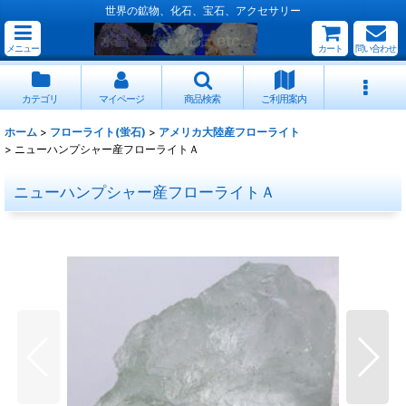
世界の鉱物、化石、宝石、アクセサリー
メニュー
カート
問い合わせ
カテゴリ
マイページ
商品検索
ご利用案内
ホーム
>
フローライト(蛍石)
>
アメリカ大陸産フローライト
>
ニューハンプシャー産フローライトＡ
ニューハンプシャー産フローライトＡ