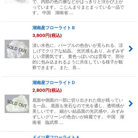
で、内部の色の層などがはっきりと浮かび上が
っています。 こじんまりまとまっている一品で
す。 中国 湖南省 …
湖南産フローライトＢ
3,800
円
(税込)
淡い水色に、パープルの色合いが見られる、涼
しげでクリアな結晶。 光沢感もあり、みずみず
しい雰囲気です。 黄色っぽいのは雲母で、部分
的に包み込まれるように共生している様子が観
察できます。 また、良…
湖南産フローライトＤ
2,800
円
(税込)
底面や側面の一部に切り出された痕が残ってい
る一品。 底面も蛍石なので光を通し、透明感が
美しいです。 細かい結晶面の光沢感や、みずみ
ずしいグリーンの色合いが綺麗です。 中国 湖
南省 臨武県 …
ドイツ産フローライトＡ