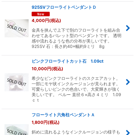
925SVフローライトペンダントＤ
4,000
円
(税込)
金具を挟んで上下で別のフローライトを組み合
わせてあるバレット型のペンダントです。 透明
感や流れるような色の分布が美しいです。
925SV 石：長さ約40×幅約9ミリ 8g
ピンクフローライトカット石 1.09ct
10,000
円
(税込)
希少なピンクフローライトのスクエアカット。
一部にモヤ状インクルージョンが見られます。
可愛らしいピンクの色合いで、大変輝きが強く
美しいです。 ペルー 直径６×高さ４ミリ 1.09
ｃｔ
フローライト六角柱ペンダントＡ
1,800
円
(税込)
斜めに流れるようなインクルージョンの様子も