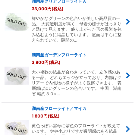
湖南産クリアフローライトＡ
33,000
円
(税込)
鮮やかなグリーンの色合いが美しい高品質の一
品。 大変透明度が高く、母岩の様子がはっきり
と透けて見えます。 盛り上がった形の母岩を包
み込むように結晶しています。 底面は平らに整
えられていて、隙間の…
湖南産ガーデンフローライト
3,800
円
(税込)
大小複数の結晶が合わさっていて、立体感のあ
る一品。 どれもエッジが立っており、内部はク
リアーで内包物の様子がよく観察できます。 表
層部は淡いグリーンの色合いです。 中国 湖南
省 幅約３０×…
湖南産フローライト／マイカ
1,800
円
(税込)
黄色っぽい雲母に紫色のフローライトが映えて
います。 やや小ぶりですが透明感のある結晶