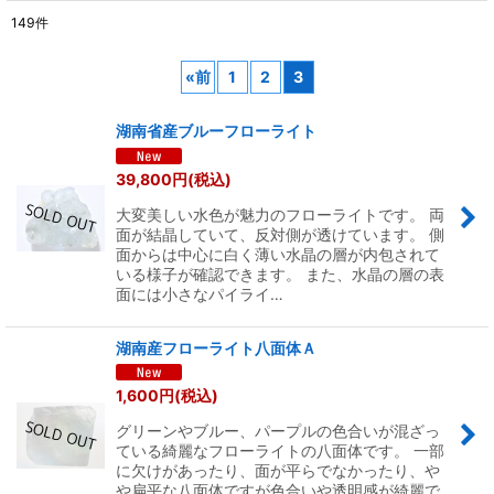
149
件
サブカテゴリ
:
«
前
1
2
3
表示数
:
湖南省産ブルーフローライト
並び順
:
39,800
円
(税込)
大変美しい水色が魅力のフローライトです。 両
絞り込む
面が結晶していて、反対側が透けています。 側
面からは中心に白く薄い水晶の層が内包されて
いる様子が確認できます。 また、水晶の層の表
面には小さなパイライ…
湖南産フローライト八面体Ａ
1,600
円
(税込)
グリーンやブルー、パープルの色合いが混ざっ
ている綺麗なフローライトの八面体です。 一部
に欠けがあったり、面が平らでなかったり、や
や扁平な八面体ですが色合いや透明感が綺麗で