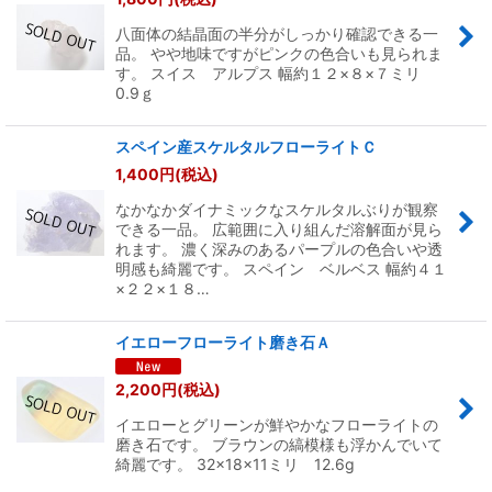
八面体の結晶面の半分がしっかり確認できる一
品。 やや地味ですがピンクの色合いも見られま
す。 スイス アルプス 幅約１２×８×７ミリ
0.9ｇ
スペイン産スケルタルフローライトＣ
1,400
円
(税込)
なかなかダイナミックなスケルタルぶりが観察
できる一品。 広範囲に入り組んだ溶解面が見ら
れます。 濃く深みのあるパープルの色合いや透
明感も綺麗です。 スペイン ベルベス 幅約４１
×２２×１８…
イエローフローライト磨き石Ａ
2,200
円
(税込)
イエローとグリーンが鮮やかなフローライトの
磨き石です。 ブラウンの縞模様も浮かんでいて
綺麗です。 32×18×11ミリ 12.6g