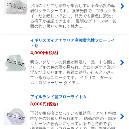
沢山のクリアな結晶が集合している高品質の母
岩付クラスターです。 強蛍光性で、ブラックラ
イトだと眩しいほどに、日光でも紫色に蛍光す
る様子が確認できます。 透明なグリーンや、表
面の強い照りが美しく魅力…
イギリスダイアナマリア産強蛍光性フローライ
トＱ
4,000
円
(税込)
明るいグリーンの発色が綺麗な一品。中心部に
パープルの色の層が見られ、光にかざすと形が
浮かび上がります。複雑に結晶が組み合わさっ
ている形もユニークです。 イギリス ダーラ
ム ロジャーリー ダイア…
アイルランド産フローライトＡ
8,000
円
(税込)
下部が接合痕になっている単結晶。 とても特徴
的な色の分布が見られます。 結晶の角の一部が
グリーンの色合いになっているのも特徴です。
ほぼ無色に近いフローライトで、濃い青紫の層