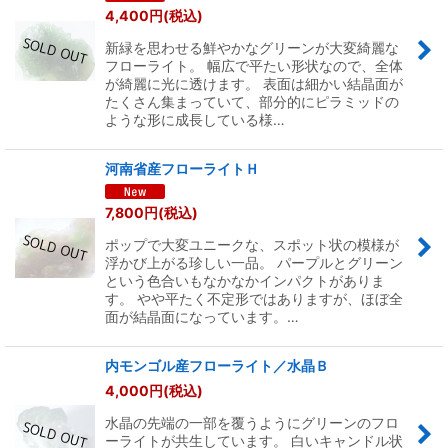
4,400
円
(税込)
新緑を思わせる鮮やかなグリーンが大変綺麗な
フローライト。 幅広で平たい形状なので、全体
が綺麗に光に透けます。 表面は細かい結晶面が
たくさん集まっていて、部分的にピラミッドの
ような形に成長している様…
河南省産フローライトＨ
7,800
円
(税込)
ポップで大変ユニークな、スポット状の模様が
浮かび上がる珍しい一品。 パープルとグリーン
という色合いもなかなかインパクトがありま
す。 やや平たく不定形ではありますが、ほぼ全
面が結晶面になっています。…
内モンゴル産フローライト／水晶Ｂ
4,000
円
(税込)
水晶の先端の一部を覆うようにグリーンのフロ
ーライトが共生しています。 白いキャンドル状