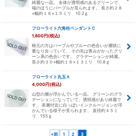
綺麗な一品。 全体が透明感のあるグリーンで、
端のほうにパープルが見られます。 長さ約２８
×幅約１６×１５ミリ 10.2ｇ
フローライト六角柱ペンダントＣ
1,800
円
(税込)
根元の方はパープルやブルーの色合いが層状に
重なり合っていて、 その先は青みがかったグリ
ーン系の色合いです。 グラデーションが綺麗。
長さ約３０×幅約１６×１３ミリ 10.8ｇ
フローライト丸玉Ａ
4,000
円
(税込)
山型の層が浮かんでいる一品。 グリーンのグラ
デーションになっていて、透明感があり綺麗で
す。 表層付近に白っぽいインクルージョンが浮
かんでいる様子が見られます。 直径約４５ミ
リ 155ｇ
«
前
1
2
3