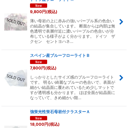
9,800
円
(税込)
薄い母岩の上に赤みの強いパープル系の色合い
の結晶が集合しています。 断面からは内部は無
色透明で表層付近に濃いパープルの色合いが分
布している様子がよく分かります。 ドイツ ザ
クセン セントヨハネ…
スペイン産ブルーフローライトＢ
7,800
円
(税込)
しっかりとしたサイズ感のブルーフローライト
です。 明るい綺麗なブルーの色合いで、表面が
細かい結晶面に覆われているため少しマットで
すが透明感も分かります。 ほぼ全面が結晶面に
なっていて、きめ細かい階…
強蛍光性蛍石母岩付クラスターＡ
18,000
円
(税込)