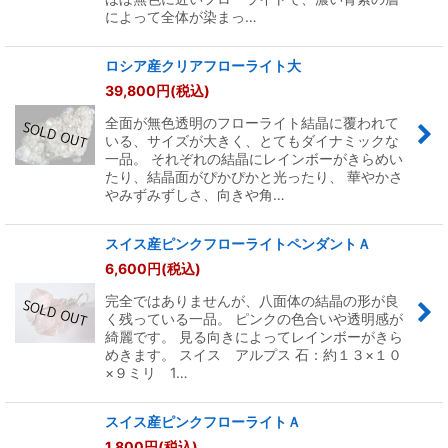
によって全体が染まっ…
ロシア産クリアフローライト大
39,800
円
(税込)
全面が無色透明のフローライト結晶に覆われて
いる、サイズが大きく、とてもダイナミックな
一品。 それぞれの結晶にレインボーがきらめい
たり、結晶面がぴかぴかと光ったり、 華やかさ
やみずみずしさ、向きや角…
スイス産ピンクフローライトペンダントＡ
6,600
円
(税込)
完全ではありませんが、八面体の結晶の形が良
く残っている一品。 ピンクの色合いや透明感が
綺麗です。 見る向きによってレインボーがきら
めきます。 スイス アルプス 石：約１３×１０
×９ミリ 1…
スイス産ピンクフローライトＡ
1,800
円
(税込)