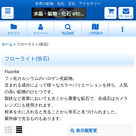
世界の鉱物、化石、宝石、アクセサリー
メニュー
カート
問い合わせ
カテゴリ
マイページ
商品検索
ご利用案内
ホーム
>
フローライト(蛍石)
フローライト(蛍石)
Fluorite
フッ化カルシウムのハロゲン化鉱物。
含まれる成分によって様々なカラーバリエーションを持ち、人気
の高い鉱物のひとつです。
製鉄など産業においても古くから重要な鉱石で、合成石はカメラ
レンズにも使用されます。
粉末を火に入れると光ることから蛍石と名づけられました。
紫外線で光るものもあります。
表示順変更
閉じる