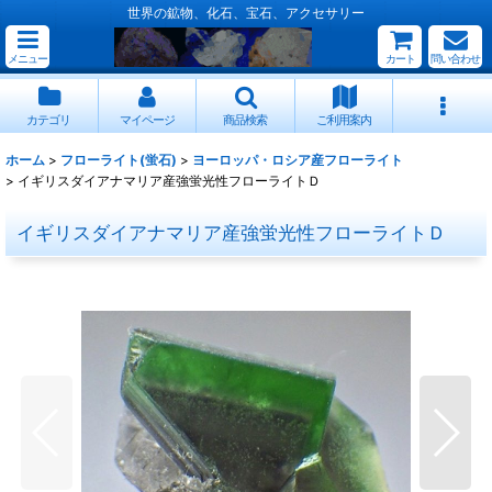
世界の鉱物、化石、宝石、アクセサリー
メニュー
カート
問い合わせ
カテゴリ
マイページ
商品検索
ご利用案内
ホーム
>
フローライト(蛍石)
>
ヨーロッパ・ロシア産フローライト
>
イギリスダイアナマリア産強蛍光性フローライトＤ
イギリスダイアナマリア産強蛍光性フローライトＤ