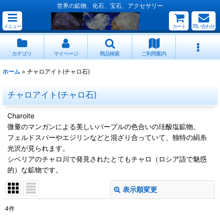
世界の鉱物、化石、宝石、アクセサリー
メニュー
カート
問い合わせ
カテゴリ
マイページ
商品検索
ご利用案内
ホーム
>
チャロアイト(チャロ石)
チャロアイト(チャロ石)
Charoite
微量のマンガンによる美しいパープルの色合いの珪酸塩鉱物。
フェルドスパーやエジリンなどと混ざり合っていて、独特の絹糸
光沢が見られます。
シベリアのチャロ川で発見されたとてもチャロ（ロシア語で魅惑
的）な鉱物です。
表示順変更
閉じる
4
件
表示数
: