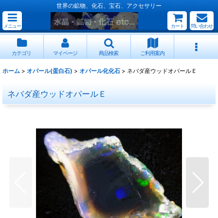
世界の鉱物、化石、宝石、アクセサリー
メニュー
カート
問い合わせ
カテゴリ
マイページ
商品検索
ご利用案内
ホーム
>
オパール(蛋白石)
>
オパール化化石
>
ネバダ産ウッドオパールＥ
ネバダ産ウッドオパールＥ