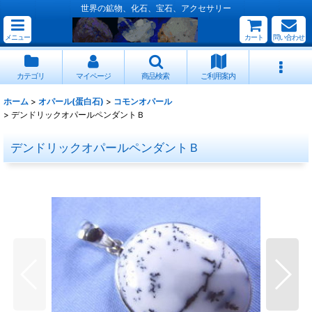
世界の鉱物、化石、宝石、アクセサリー
メニュー
カート
問い合わせ
カテゴリ
マイページ
商品検索
ご利用案内
ホーム
>
オパール(蛋白石)
>
コモンオパール
>
デンドリックオパールペンダントＢ
デンドリックオパールペンダントＢ