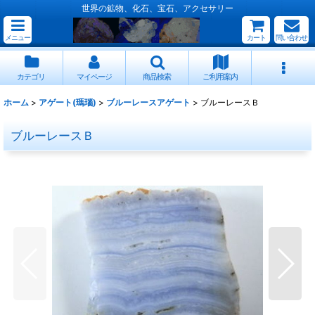
世界の鉱物、化石、宝石、アクセサリー
メニュー
カート
問い合わせ
カテゴリ
マイページ
商品検索
ご利用案内
ホーム
>
アゲート(瑪瑙)
>
ブルーレースアゲート
>
ブルーレースＢ
ブルーレースＢ