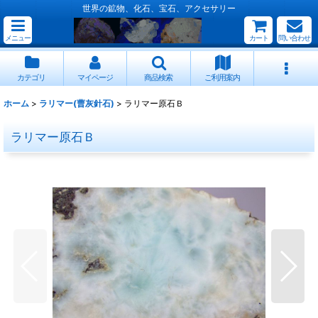
世界の鉱物、化石、宝石、アクセサリー
メニュー
カート
問い合わせ
カテゴリ
マイページ
商品検索
ご利用案内
ホーム
>
ラリマー(曹灰針石)
>
ラリマー原石Ｂ
ラリマー原石Ｂ