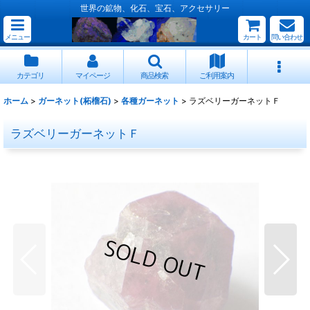
世界の鉱物、化石、宝石、アクセサリー
メニュー
カート
問い合わせ
カテゴリ
マイページ
商品検索
ご利用案内
ホーム
>
ガーネット(柘榴石)
>
各種ガーネット
>
ラズベリーガーネットＦ
ラズベリーガーネットＦ