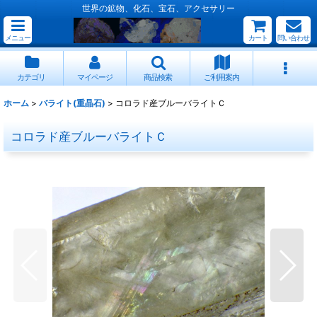
世界の鉱物、化石、宝石、アクセサリー
メニュー
カート
問い合わせ
カテゴリ
マイページ
商品検索
ご利用案内
ホーム
>
バライト(重晶石)
>
コロラド産ブルーバライトＣ
コロラド産ブルーバライトＣ