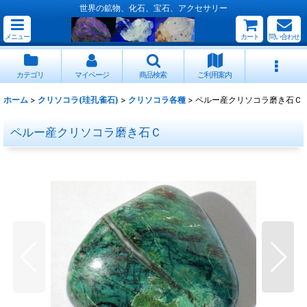
世界の鉱物、化石、宝石、アクセサリー
メニュー
カート
問い合わせ
カテゴリ
マイページ
商品検索
ご利用案内
ホーム
>
クリソコラ(珪孔雀石)
>
クリソコラ各種
>
ペルー産クリソコラ磨き石Ｃ
ペルー産クリソコラ磨き石Ｃ