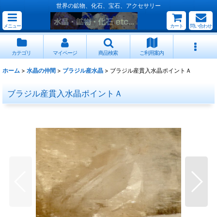
世界の鉱物、化石、宝石、アクセサリー
メニュー
カート
問い合わせ
カテゴリ
マイページ
商品検索
ご利用案内
ホーム
>
水晶の仲間
>
ブラジル産水晶
>
ブラジル産貫入水晶ポイントＡ
ブラジル産貫入水晶ポイントＡ