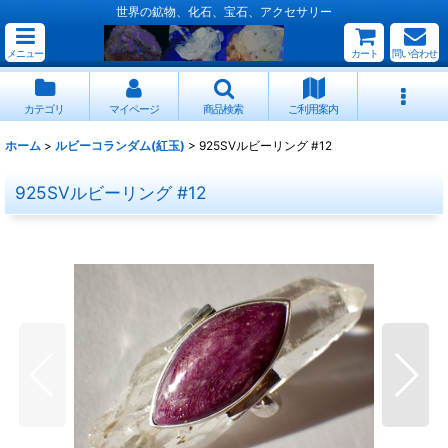
世界の鉱物、化石、宝石、アクセサリー
メニュー
カート
問い合わせ
カテゴリ
マイページ
商品検索
ご利用案内
ホーム
>
ルビーコランダム(紅玉)
>
925SVルビーリング #12
925SVルビーリング #12