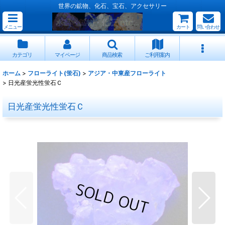
世界の鉱物、化石、宝石、アクセサリー
メニュー
カート
問い合わせ
カテゴリ
マイページ
商品検索
ご利用案内
ホーム
>
フローライト(蛍石)
>
アジア・中東産フローライト
>
日光産蛍光性蛍石Ｃ
日光産蛍光性蛍石Ｃ