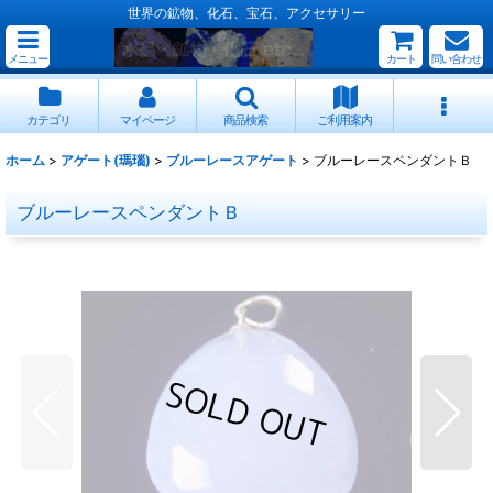
世界の鉱物、化石、宝石、アクセサリー
メニュー
カート
問い合わせ
カテゴリ
マイページ
商品検索
ご利用案内
ホーム
>
アゲート(瑪瑙)
>
ブルーレースアゲート
>
ブルーレースペンダントＢ
ブルーレースペンダントＢ