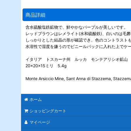
商品詳細
含水硫酸塩鉄鉱物で、鮮やかなパープルが美しいです。
レッドブラウンはレメライト(水和硫酸鉄)、白いのは毛
しっかりとした結晶の形が確認でき、色のコントラスト
水溶性で湿度を嫌うのでビニールパックに入れた上でケ
イタリア トスカーナ州 ルッカ モンテアリシオ鉱山
20×20×15ミリ 5.4g
Monte Arsiccio Mine, Sant Anna di Stazzema, Stazzema,
ホーム
ショッピングカート
マイページ