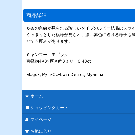
商品詳細
６条の条線が見られる珍しいタイプのルビー結晶のスラ
くっきりとした模様が見られ、濃い赤色に透ける様子も
とても厚みがあります。
ミャンマー モゴック
直径約4×3×厚さ約3ミリ 0.40ct
Mogok, Pyin-Oo-Lwin District, Myanmar
ホーム
ショッピングカート
マイページ
お気に入り