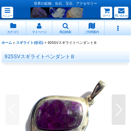
世界の鉱物、化石、宝石、アクセサリー
メニュー
カート
問い合わせ
カテゴリ
マイページ
商品検索
ご利用案内
ホーム
>
スギライト(杉石)
>
925SVスギライトペンダントＢ
925SVスギライトペンダントＢ