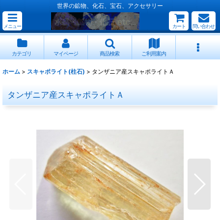
世界の鉱物、化石、宝石、アクセサリー
メニュー
カート
問い合わせ
カテゴリ
マイページ
商品検索
ご利用案内
ホーム
>
スキャポライト(柱石)
>
タンザニア産スキャポライトＡ
タンザニア産スキャポライトＡ