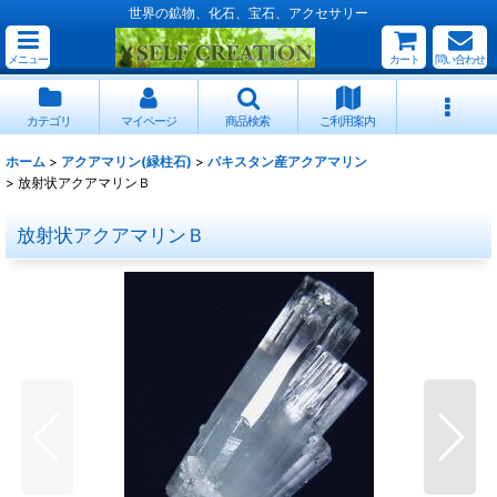
世界の鉱物、化石、宝石、アクセサリー
メニュー
カート
問い合わせ
カテゴリ
マイページ
商品検索
ご利用案内
ホーム
>
アクアマリン(緑柱石)
>
パキスタン産アクアマリン
>
放射状アクアマリンＢ
放射状アクアマリンＢ