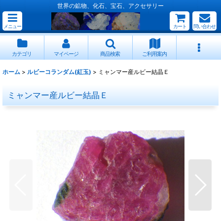
世界の鉱物、化石、宝石、アクセサリー
メニュー
カート
問い合わせ
カテゴリ
マイページ
商品検索
ご利用案内
ホーム
>
ルビーコランダム(紅玉)
>
ミャンマー産ルビー結晶Ｅ
ミャンマー産ルビー結晶Ｅ