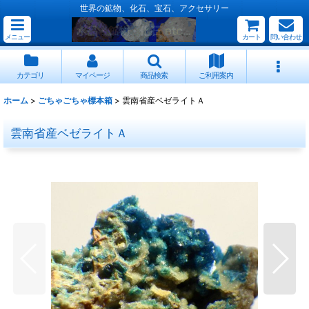
世界の鉱物、化石、宝石、アクセサリー
メニュー
カート
問い合わせ
カテゴリ
マイページ
商品検索
ご利用案内
ホーム
>
ごちゃごちゃ標本箱
>
雲南省産ベゼライトＡ
雲南省産ベゼライトＡ