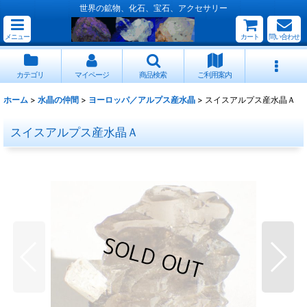
世界の鉱物、化石、宝石、アクセサリー
メニュー
カート
問い合わせ
カテゴリ
マイページ
商品検索
ご利用案内
ホーム
>
水晶の仲間
>
ヨーロッパ／アルプス産水晶
>
スイスアルプス産水晶Ａ
スイスアルプス産水晶Ａ