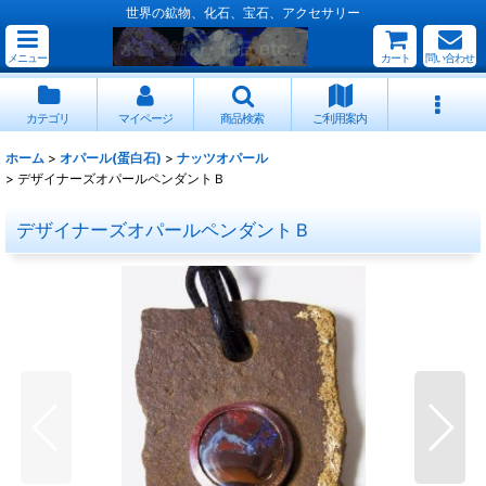
世界の鉱物、化石、宝石、アクセサリー
メニュー
カート
問い合わせ
カテゴリ
マイページ
商品検索
ご利用案内
ホーム
>
オパール(蛋白石)
>
ナッツオパール
>
デザイナーズオパールペンダントＢ
デザイナーズオパールペンダントＢ