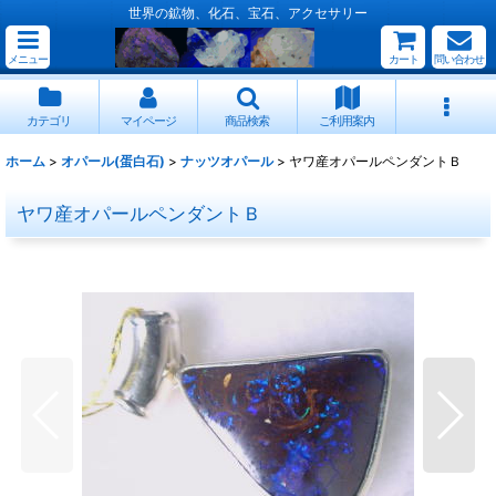
世界の鉱物、化石、宝石、アクセサリー
メニュー
カート
問い合わせ
カテゴリ
マイページ
商品検索
ご利用案内
ホーム
>
オパール(蛋白石)
>
ナッツオパール
>
ヤワ産オパールペンダントＢ
ヤワ産オパールペンダントＢ