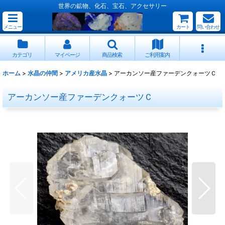
世界の鉱物、化石、宝石、アクセサリー
メニュー
カート
問い合わせ
カテゴリ
マイページ
商品検索
ご利用案内
ホーム
>
水晶の仲間
>
アメリカ産水晶
>
アーカンソー産ファーデンクォーツＣ
アーカンソー産ファーデンクォーツＣ