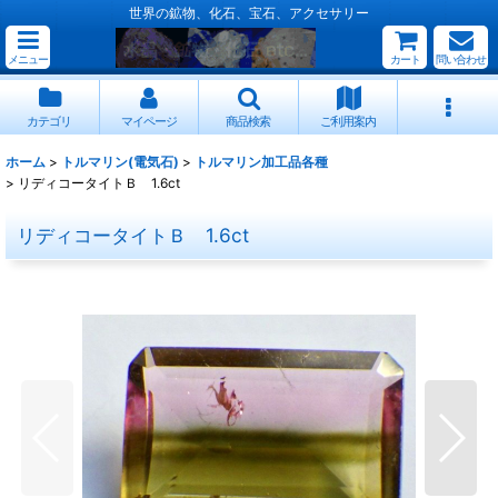
世界の鉱物、化石、宝石、アクセサリー
メニュー
カート
問い合わせ
カテゴリ
マイページ
商品検索
ご利用案内
ホーム
>
トルマリン(電気石)
>
トルマリン加工品各種
>
リディコータイトＢ 1.6ct
リディコータイトＢ 1.6ct